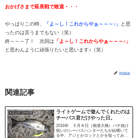
おかげさまで延長戦で敗退・・・
やっぱりこの時、
「よ～し！これからやぁ～～～♪」
と思
ったのは言うまでもない（笑）
終～～～了！ 次回は
「よ～し！これからやぁ～～～♪」
と思わんように頑張りたいと思います♪（笑）
masa
関連記事
ライトゲームで遊んでくれたのは
チニング シーバス
チーバス君だけやった日。
2016年 ５月８日（南港大橋）バチ抜け
狙いのシーバスハンターたちが結構いて
る中、アジとかロックとかを狙ってみよ