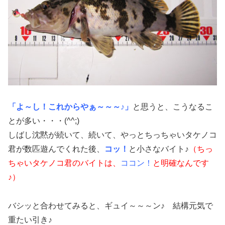
「よ～し！これからやぁ～～～♪」
と思うと、こうなるこ
とが多い・・・(^^;)
しばし沈黙が続いて、続いて、やっとちっちゃいタケノコ
君が数匹遊んでくれた後、
コッ！
と小さなバイト♪
（ちっ
ちゃいタケノコ君のバイトは、
ココン！
と明確なんです
♪）
バシッと合わせてみると、ギュイ～～～ン♪ 結構元気で
重たい引き♪