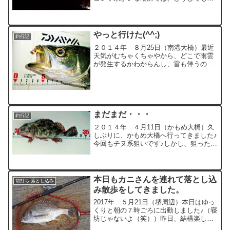
グヘッドに頼ってしまうので、いないと
いうか、少ない場所を選択しました。チ
ヌ系・・・どうしたものか、釣れん！
バイトさえもしてくれ...
やっと行けた(^^;)
釣行記
２０１４年 ８月25日（南港大橋）最近
天気がむちゃくちゃやから、どこで雨雲
が発生するかわからんし、雷も伴うの
で、ピカッたら即終了の予定で行ってき
ました。前回行ったのはバチ抜け前（４
月30日）やった。約３カ月も魚の顔を拝
んでいないやん(T_T...
まだまだ・・・
釣行記
２０１４年 ４月11日（かもめ大橋）久
しぶりに、かもめ大橋へ行ってきました♪
今回もチヌ系狙いです♪しかし、狙っただ
けでした・・・(^^;)ﾑｽﾞチヌ君が駄目でも
ハネ君が遊んでくれるはずやってんけ
ど・・・(T_T)潮が悪いというか、腕が悪
いと...
本日もカニさんを連れて落とし込
前打ち 落とし込み
み散歩をしてきました。
2017年 ５月21日（堺周辺）本日はゆっ
くりと朝の７時ごろに出動しました♪（寝
坊じゃないよ（笑））昨日、結構楽しか
ったのでリベンジです♪（笑）３号では、