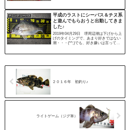
結構掛けバレがするので、今回は４号を
使ってみました♪オーナーばり（プロ落と
し込み）微妙...
平成のラストにシーバス＆チヌ系
チニング シーバス
と遊んでもらおうと出動してきま
した♪
2019年04月29日 堺周辺潮は下げから上
げのタイミングで、あまり好きではない
潮・・・(^^;)でも、好き嫌いは言ってい
られないのでキャスト開始！（笑）まず
はシーバス君を狙ってみることにしたけ
ど全く反応なし・・・(^^;)エビ撒きでは
釣れ...
２０１６年 初釣り♪
ライトゲーム（ジグ単）