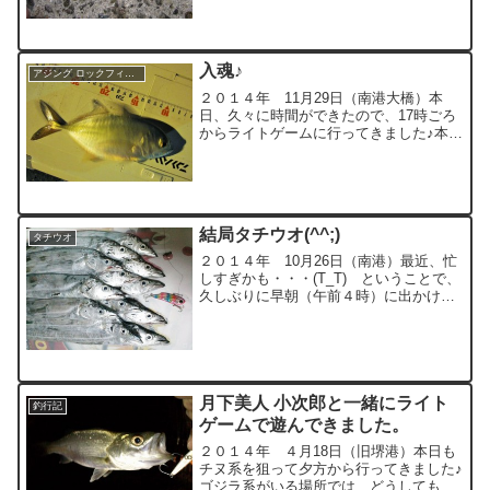
うということで行ってきました♪バチ抜け
ということで、シーバスハンターのお一
人が、先日かもめ大橋で60アップ連発や
ったと情報をもら...
入魂♪
アジング ロックフィッシュ
２０１４年 11月29日（南港大橋）本
日、久々に時間ができたので、17時ごろ
からライトゲームに行ってきました♪本日
は、「月下美人 MX AJING 711ML-T」の
入魂で、一応アジ狙いなんですが、アカ
ン！と思ったら釣れそうなお魚を何でも
狙...
結局タチウオ(^^;)
タチウオ
２０１４年 10月26日（南港）最近、忙
しすぎかも・・・(T_T) ということで、
久しぶりに早朝（午前４時）に出かけよ
うと決め、いろいろな事（お目当てのポ
イントは空いてないやろな～とか、人が
たくさんおって、すき間に入るの嫌やな
ぁ～とか）を考...
月下美人 小次郎と一緒にライト
釣行記
ゲームで遊んできました。
２０１４年 ４月18日（旧堺港）本日も
チヌ系を狙って夕方から行ってきました♪
ゴジラ系がいる場所では、どうしてもジ