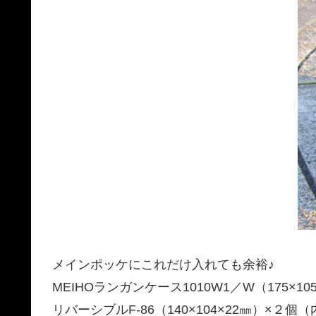
メインポッケにこれだけ入れても余裕♪
MEIHOランガンケース1010W1／W（175×
リバーシブルF-86（140×104×22㎜）×２個