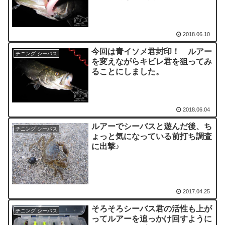
2018.06.10
今回は青イソメ君封印！ ルアー
チニング シーバス
を変えながらキビレ君を狙ってみ
ることにしました。
2018.06.04
ルアーでシーバスと遊んだ後、ち
チニング シーバス
ょっと気になっている前打ち調査
に出撃♪
2017.04.25
そろそろシーバス君の活性も上が
チニング シーバス
ってルアーを追っかけ回すように