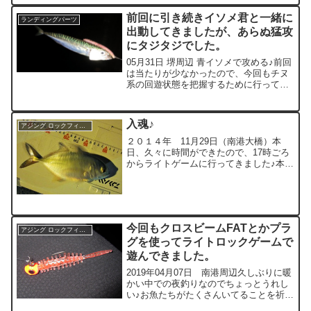
ッチー君たちがベイトを追いかけ回して
いました（笑）ベルトサイズのタチウオ
前回に引き続きイソメ君と一緒に
ランディングパーツ
君はめちゃく...
出動してきましたが、あらぬ猛攻
にタジタジでした。
05月31日 堺周辺 青イソメで攻める♪前回
は当たりが少なかったので、今回もチヌ
系の回遊状態を把握するために行ってき
ました♪２回ぐらいじゃ把握できないんで
すけどね（笑）仕掛けを準備して落とし
てみると・・・いきなりラインを引き込
入魂♪
アジング ロックフィッシュ
む当たりが♪ち...
２０１４年 11月29日（南港大橋）本
日、久々に時間ができたので、17時ごろ
からライトゲームに行ってきました♪本日
は、「月下美人 MX AJING 711ML-T」の
入魂で、一応アジ狙いなんですが、アカ
ン！と思ったら釣れそうなお魚を何でも
狙...
今回もクロスビームFATとかプラ
アジング ロックフィッシュ
グを使ってライトロックゲームで
遊んできました。
2019年04月07日 南港周辺久しぶりに暖
かい中での夜釣りなのでちょっとうれし
い♪お魚たちがたくさんいてることを祈る
♪（笑）まずはクロスビームFATで軽快に