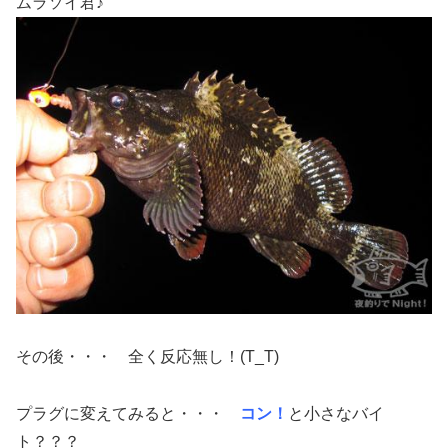
ムラソイ君♪
その後・・・ 全く反応無し！(T_T)
プラグに変えてみると・・・
コン！
と小さなバイ
ト？？？