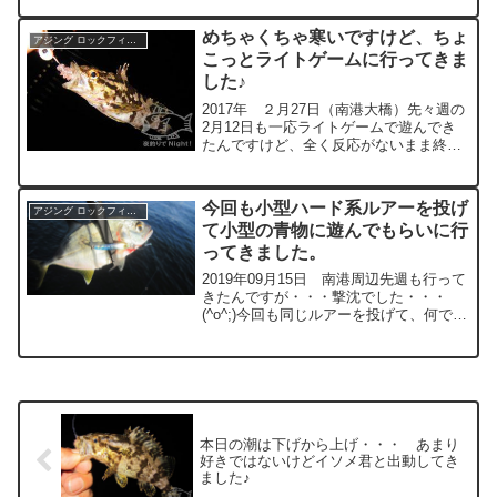
探っていくと、ステイさせていると コ
ン！やっぱりおチヌ様がバイトしてきた
めちゃくちゃ寒いですけど、ちょ
アジング ロックフィッシュ
が・・・フ...
こっとライトゲームに行ってきま
した♪
2017年 ２月27日（南港大橋）先々週の
2月12日も一応ライトゲームで遊んでき
たんですけど、全く反応がないまま終了
となりました。。。(T_T)今回も風が強く
気温がダダ下がりなので「苦戦を強いら
れる」 or 「全く遊んでくれない」パター
今回も小型ハード系ルアーを投げ
アジング ロックフィッシュ
ンだ...
て小型の青物に遊んでもらいに行
ってきました。
2019年09月15日 南港周辺先週も行って
きたんですが・・・撃沈でした・・・
(^o^;)今回も同じルアーを投げて、何で釣
れへんかったのかを検証してみた♪今回使
用したルアー♪月下美人系のルアーで、プ
リズナー／TG・小鉄・小次郎・澪示威・
Dミ...
本日の潮は下げから上げ・・・ あまり
好きではないけどイソメ君と出動してき
ました♪