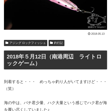
2018.05.13
アジング ロックフィッシュ
釣行記
2018年５月12日（南港周辺 ライトロ
ックゲーム）
到着すると・・・ めっちゃ釣り人がいてますけど・・・
（笑）
海の中は、バチ君少量、ハク大量という感じでハク君が海
を覆い尽くしていました♪