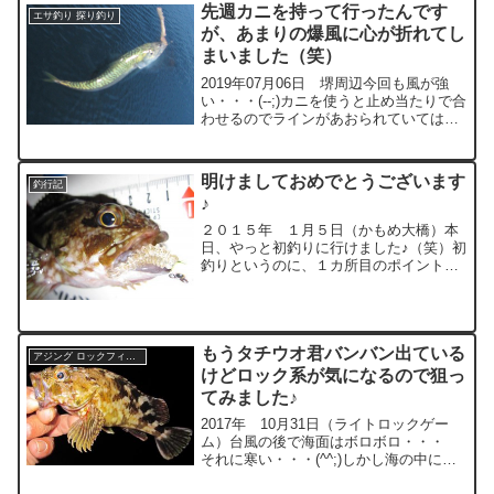
先週カニを持って行ったんです
エサ釣り 探り釣り
が、あまりの爆風に心が折れてし
まいました（笑）
2019年07月06日 堺周辺今回も風が強
い・・・(--;)カニを使うと止め当たりで合
わせるのでラインがあおられていては全
く話にならん！穂先まで舞い込む当たり
で合わせるならイソメ君でもエエかとい
うことで、今回もイソメ君と遊ぶことに♪
明けましておめでとうございます
釣行記
雨の影響...
♪
２０１５年 １月５日（かもめ大橋）本
日、やっと初釣りに行けました♪（笑）初
釣りというのに、１カ所目のポイントで
は、ノーバイトの時を２時間ほど過ご
し、な～んもおらん(T_T) と見切りをつ
けて移動・・・・移動先でもバイトがな
い・・・(T_T)...
もうタチウオ君バンバン出ている
アジング ロックフィッシュ
けどロック系が気になるので狙っ
てみました♪
2017年 10月31日（ライトロックゲー
ム）台風の後で海面はボロボロ・・・
それに寒い・・・(^^;)しかし海の中には
ベイトがたくさんいてベルトサイズのタ