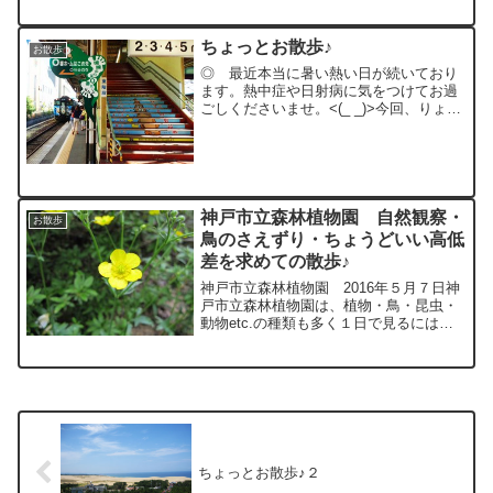
ですが、やはり灼...
ちょっとお散歩♪
お散歩
◎ 最近本当に暑い熱い日が続いており
ます。熱中症や日射病に気をつけてお過
ごしくださいませ。<(_ _)>今回、りょう
君の計画は「しまなみ海道をチャリンコ
で走破！」するとのこと・・・しかし、
この暑さで熱中症にでもなると楽しめな
いので、もうちょ...
神戸市立森林植物園 自然観察・
お散歩
鳥のさえずり・ちょうどいい高低
差を求めての散歩♪
神戸市立森林植物園 2016年５月７日神
戸市立森林植物園は、植物・鳥・昆虫・
動物etc.の種類も多く１日で見るには時
間が足りないぐらいの広さで、ちょうど
いい高低差があり、いろろな鳥のさえず
りを聞きながら散歩ができる場所でした♪
今の季節、新緑...
ちょっとお散歩♪２