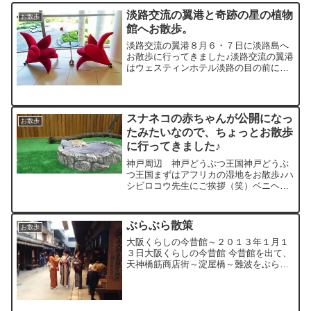
淡路交流の翼港と奇跡の星の植物
お散歩
館へお散歩。
淡路交流の翼港８月６・７日に淡路島へ
お散歩に行ってきました♪淡路交流の翼港
はウェスティンホテル淡路の目の前にあ
る釣り場翼の形をした防波堤でした。こ
こはサビキ釣りから青物狙いまで狙う時
季を間違わなければ何でも釣れるらしい♪
一段高いステージみた...
スナネコの赤ちゃんが公開になっ
お散歩
たみたいなので、ちょっとお散歩
に行ってきました♪
神戸周辺 神戸どうぶつ王国神戸どうぶ
つ王国まずはアフリカの湿地をお散歩♪ハ
シビロコウ先生にご挨拶（笑）ベニヘラ
サギ君やショウジョウトキ君・シロトキ
君・クロエリセイタカシギ君・アフリカ
クロトキ君がいっぱい♪ほかにもたくさん
ぶらぶら散策
お散歩
いてました♪次にバー...
大阪くらしの今昔館～２０１３年１月１
３日大阪くらしの今昔館 今昔館を出て、
天神橋筋商店街～淀屋橋～難波をぶらぶ
ら・・・疲れました・・・海の見える場
所で竿を持っていれば、同じ距離を歩い
ても疲れないんですけどね（笑）