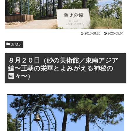
2013.08.26
2020.05.04
お散歩
８月２０日（砂の美術館／東南アジア
編〜王朝の栄華とよみがえる神秘の
国々〜）