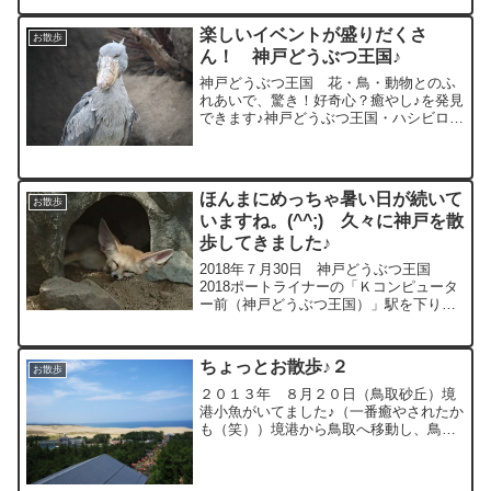
楽しいイベントが盛りだくさ
お散歩
ん！ 神戸どうぶつ王国♪
神戸どうぶつ王国 花・鳥・動物とのふ
れあいで、驚き！好奇心？癒やし♪を発見
できます♪神戸どうぶつ王国・ハシビロコ
ウがお辞儀をするって本当？ハシビロコ
ウにお辞儀をすると、お辞儀をし返して
くれるのは、ハシビロコウが敵ではない
と認めた相手のみお辞...
ほんまにめっちゃ暑い日が続いて
お散歩
いますね。(^^;) 久々に神戸を散
歩してきました♪
2018年７月30日 神戸どうぶつ王国
2018ポートライナーの「Ｋコンピュータ
ー前（神戸どうぶつ王国）」駅を下りる
とすぐに入場口がありました。ショッ
プ ラブバードコンタクトパロッツ（鳥
と触れ合えるみたい♪）ウォーターリリー
ちょっとお散歩♪２
お散歩
ズ（バードショー...
２０１３年 ８月２０日（鳥取砂丘）境
港小魚がいてました♪（一番癒やされたか
も（笑））境港から鳥取へ移動し、鳥取
で１泊、暴飲暴食の後、砂丘へ（笑）展
望台からリフトで移動。やはり暑そうだ
(>_<) 僕は見ているだけでも良かったん