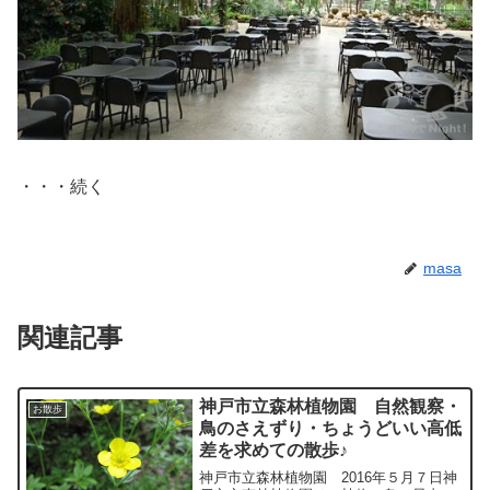
・・・続く
masa
関連記事
神戸市立森林植物園 自然観察・
お散歩
鳥のさえずり・ちょうどいい高低
差を求めての散歩♪
神戸市立森林植物園 2016年５月７日神