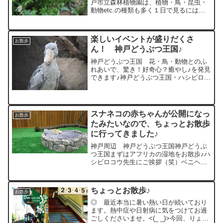
戸市立森林植物園は、植物・鳥・昆虫・
動物etc.の種類も多く１日で見るには時
間が足りないぐらいの広さで、ちょうど
いい高低差があり、いろろな鳥のさえず
りを聞きながら散歩ができる場所でした♪
楽しいイベントが盛りだくさ
今の季節、新緑...
お散歩
ん！ 神戸どうぶつ王国♪
神戸どうぶつ王国 花・鳥・動物とのふ
れあいで、驚き！好奇心？癒やし♪を発見
できます♪神戸どうぶつ王国・ハシビロコ
ウがお辞儀をするって本当？ハシビロコ
ウにお辞儀をすると、お辞儀をし返して
くれるのは、ハシビロコウが敵ではない
と認めた相手のみお辞...
スナネコの赤ちゃんが公開になっ
お散歩
たみたいなので、ちょっとお散歩
に行ってきました♪
神戸周辺 神戸どうぶつ王国神戸どうぶ
つ王国まずはアフリカの湿地をお散歩♪ハ
シビロコウ先生にご挨拶（笑）ベニヘラ
サギ君やショウジョウトキ君・シロトキ
君・クロエリセイタカシギ君・アフリカ
クロトキ君がいっぱい♪ほかにもたくさん
ちょっとお散歩♪
お散歩
いてました♪次にバー...
◎ 最近本当に暑い熱い日が続いており
ます。熱中症や日射病に気をつけてお過
ごしくださいませ。<(_ _)>今回、りょう