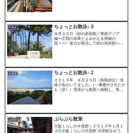
君の計画は「しまなみ海道をチャリンコ
で走破！」するとのこと・・・しかし、
この暑さで熱中症にでもなると楽しめな
いので、もうちょ...
ちょっとお散歩♪３
お散歩
８月２０日（砂の美術館／東南アジア
編〜王朝の栄華とよみがえる神秘の
国々〜）体力が復活して砂の美術館へサ
ブゲートから入場♪砂像制作中。大きさと
表情がすごい！サブゲートからの入り
口。検札。ここに来るまでにも、小さな
砂像がありました。この方々が制...
ちょっとお散歩♪２
お散歩
２０１３年 ８月２０日（鳥取砂丘）境
港小魚がいてました♪（一番癒やされたか
も（笑））境港から鳥取へ移動し、鳥取
で１泊、暴飲暴食の後、砂丘へ（笑）展
望台からリフトで移動。やはり暑そうだ
(>_<) 僕は見ているだけでも良かったん
ですが、やはり灼...
ぶらぶら散策
お散歩
大阪くらしの今昔館～２０１３年１月１
３日大阪くらしの今昔館 今昔館を出て、