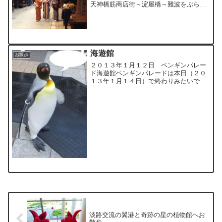
天神橋筋商店街～淀屋橋～難波をぶらぶ
ら・・・疲れました・・・海の見える場
所で竿を持っていれば、同じ距離を歩い
ても疲れないんですけどね（笑）
海遊館
お散歩
２０１３年１月１２日 ペンギンパレー
ド海遊館ペンギンパレードは本日（２０
１３年１月１４日）で終わりみたいです
ね。オウサマペンギン君、りょう君のカ
メラに気づいてポージング（笑）ナイス
ショット！「どやっ！」顔が気に入りま
した♪ 「どやっ！」画像...
淡路交流の翼港と奇跡の星の植物館へお